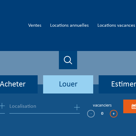
ventes
locations annuelles
locations vacances
Acheter
Louer
Estime
de l'ancien
à l'année
vacanciers
-
+
en saisonnier