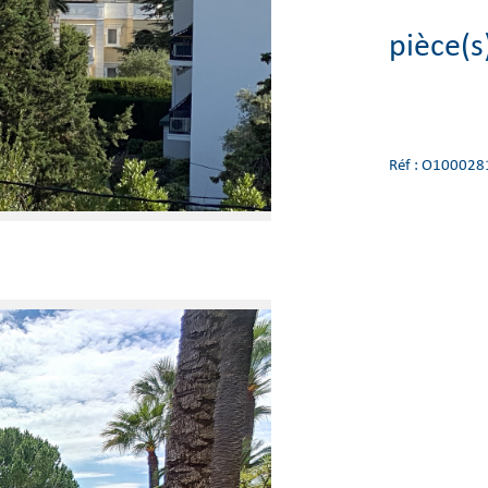
pièce(s
Réf : O100028