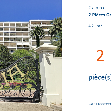
Cannes
2 Pièces Ga
42 m²
-
2
pièce(s
Réf : L100029