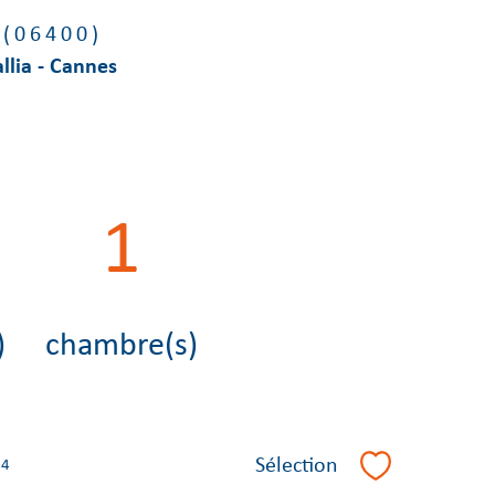
 (06400)
llia - Cannes
1
)
chambre(s)
Sélection
34
Sélectionner