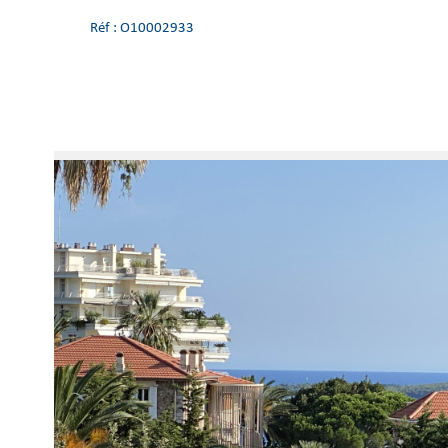
Réf : O10002933
Voir le
bien