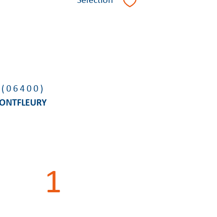
Sélection
Sélectionner
 (06400)
MONTFLEURY
²
1