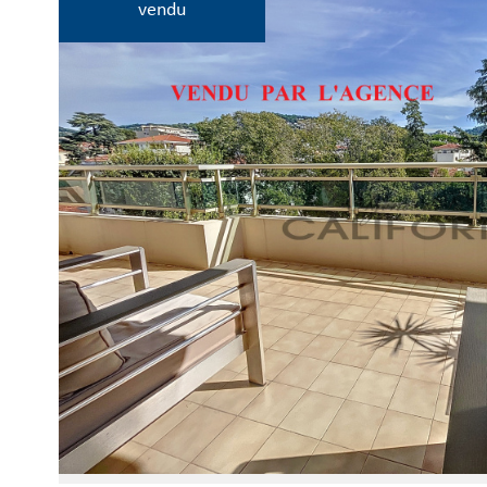
vendu
Voir le
bien