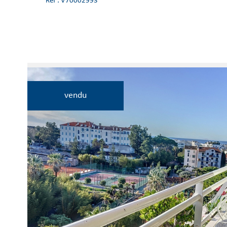
Réf : V70002993
vendu
Voir le
bien