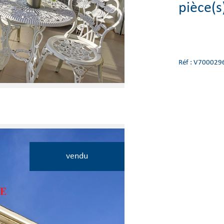
pièce(s
Réf : V700029
vendu