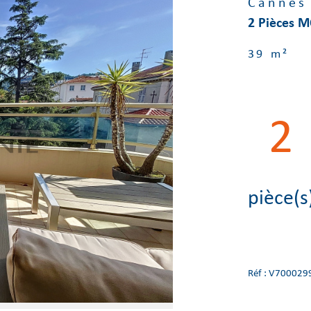
Cannes
2 Pièces 
39 m²
2
pièce(s
Réf : V700029