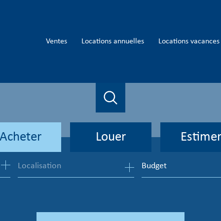
ventes
locations annuelles
locations vacances
Acheter
Louer
Estime
Budget
de l'ancien
à l'année
en saisonnier