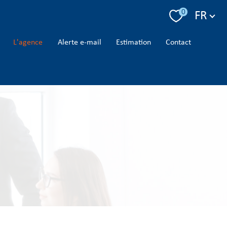
Langue
0
FR
l'agence
alerte e-mail
estimation
contact