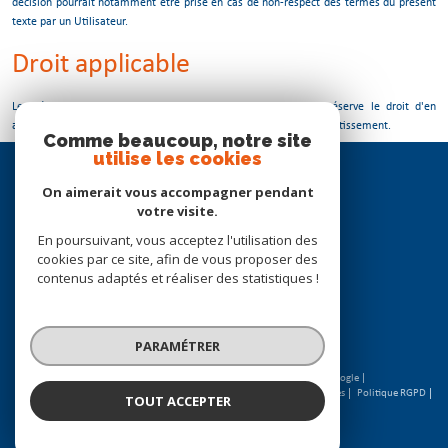
décision pourrait notamment être prise en cas de non-respect des termes du présent
texte par un Utilisateur.
Droit applicable
Le présent texte est soumis au droit français. L'Editeur se réserve le droit d'en
amender à tout moment les termes, conditions et mentions d'avertissement.
Comme beaucoup, notre site
utilise les cookies
Se
connecter
On aimerait vous accompagner pendant
votre visite.
espace propriétaire
En poursuivant, vous acceptez l'utilisation des
cookies par ce site, afin de vous proposer des
Nous
contenus adaptés et réaliser des statistiques !
suivre
PARAMÉTRER
© 2026 | Tous droits réservés | Traduction powered by Google |
Nos honoraires
Plan du site
Mentions légales
Admin
Partenaires
Politique RGPD
TOUT ACCEPTER
Cookies