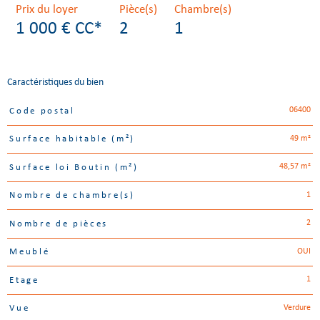
Prix du loyer
Pièce(s)
Chambre(s)
1 000 €
CC*
2
1
Caractéristiques du bien
06400
Code postal
Caractéristiques
Valeurs
49 m²
Surface habitable (m²)
48,57 m²
Surface loi Boutin (m²)
1
Nombre de chambre(s)
2
Nombre de pièces
OUI
Meublé
1
Etage
Verdure
Vue