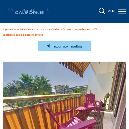
MENU
Agence immobilière Cannes
Location annuelle
Cannes
Appartement
T2
location meuble 2 pieces montrose
retour aux résultats