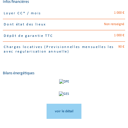
Infos financières
1 000 €
Loyer CC* / mois
Caractéristiques
Valeurs
Non renseigné
Dont état des lieux
1 000 €
Dépôt de garantie TTC
90 €
Charges locatives (Previsionnelles mensuelles les
avec regularisation annuelle)
Bilans énergétiques
voir le détail