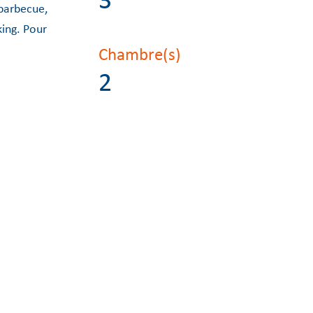
3
 barbecue,
ing. Pour
Chambre(s)
2