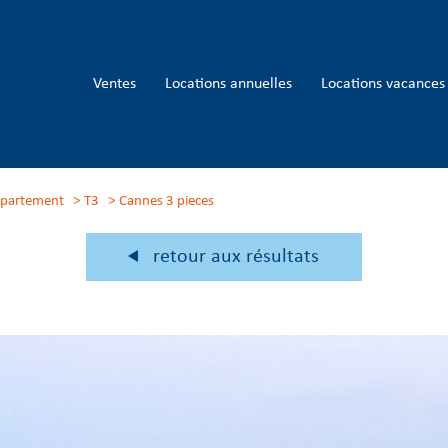
ventes
locations annuelles
locations vacances
partement
T3
cannes 3 pieces
retour aux résultats