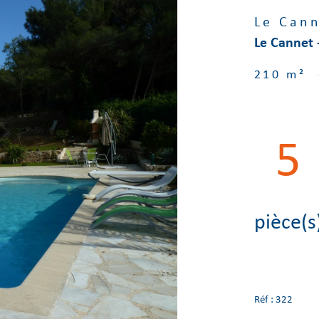
Le Cann
Le Cannet -
210 m²
5
pièce(s
Réf : 322