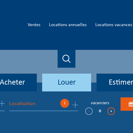
ventes
locations annuelles
locations vacances
Acheter
Louer
Estime
de l'ancien
à l'année
1
Localisation
vacanciers
-
+
en saisonnier