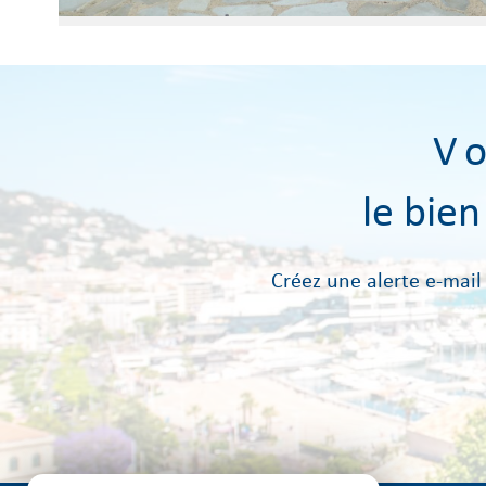
V
le bie
Créez une alerte e-mail