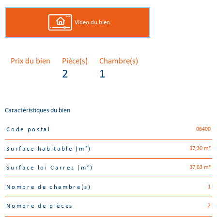
Video du bien
Prix du bien
Pièce(s)
Chambre(s)
2
1
Caractéristiques du bien
06400
Code postal
Caractéristiques
Valeurs
37,30 m²
Surface habitable (m²)
37,03 m²
Surface loi Carrez (m²)
1
Nombre de chambre(s)
2
Nombre de pièces