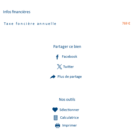
Infos financières
769 €
Taxe foncière annuelle
Caractéristiques
Valeurs
Partager ce bien
Facebook
Twitter
Plus de partage
Nos outils
Sélectionner
Calculatrice
Imprimer