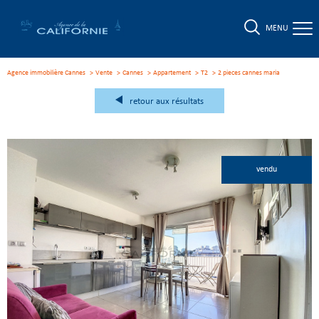
MENU
Agence immobilière Cannes
Vente
Cannes
Appartement
T2
2 pieces cannes maria
retour aux résultats
vendu