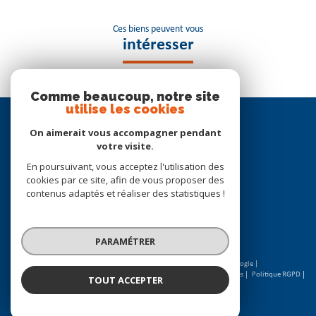
Ces biens peuvent vous
intéresser
Comme beaucoup, notre site
utilise les cookies
Se
connecter
On aimerait vous accompagner pendant
votre visite.
espace propriétaire
En poursuivant, vous acceptez l'utilisation des
cookies par ce site, afin de vous proposer des
Nous
contenus adaptés et réaliser des statistiques !
suivre
PARAMÉTRER
© 2026 | Tous droits réservés | Traduction powered by Google |
Nos honoraires
Plan du site
Mentions légales
Admin
Partenaires
Politique RGPD
TOUT ACCEPTER
Cookies