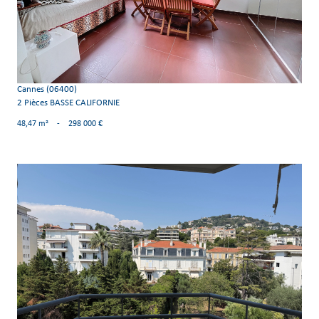
Cannes (06400)
2 Pièces BASSE CALIFORNIE
48,47 m²
-
298 000 €
voir le bien