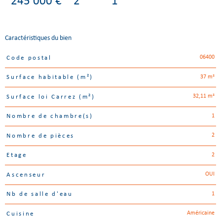
245 000 €
2
1
Caractéristiques du bien
06400
Code postal
Caractéristiques
Valeurs
37 m²
Surface habitable (m²)
32,11 m²
Surface loi Carrez (m²)
1
Nombre de chambre(s)
2
Nombre de pièces
2
Etage
OUI
Ascenseur
1
Nb de salle d'eau
Américaine
Cuisine