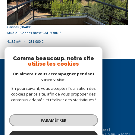
Cannes (06400)
Studio - Cannes Basse CALIFORNIE
41,82 m²
-
231 000 €
Comme beaucoup, notre site
utilise les cookies
Se
connecter
On aimerait vous accompagner pendant
votre visite.
espace propriétaire
En poursuivant, vous acceptez l'utilisation des
cookies par ce site, afin de vous proposer des
Nous
contenus adaptés et réaliser des statistiques !
suivre
PARAMÉTRER
© 2026 | Tous droits réservés | Traduction powered by Google |
Nos honoraires
Plan du site
Mentions légales
Admin
Partenaires
Politique RGPD