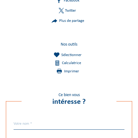
Facebook
Twitter
Plus de partage
Nos outils
Sélectionner
Calculatrice
Imprimer
Ce bien vous
intéresse ?
Nom
Fieldset
*
par
défaut