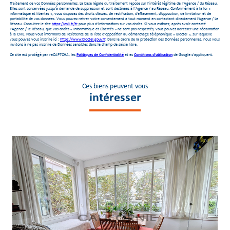
Traitement de vos Données personnelles. La base légale du traitement repose sur l'intérêt légitime de l'Agence / du Réseau.
Elles sont conservées jusqu'à demande de suppression et sont destinées à l'Agence / au Réseau. Conformément à la loi «
informatique et libertés », vous disposez des droits d’accès, de rectification, d’effacement, d’opposition, de limitation et de
portabilité de vos données. Vous pouvez retirer votre consentement à tout moment en contactant directement l’Agence / Le
Réseau. Consultez le site
https://cnil.fr/fr
pour plus d’informations sur vos droits. Si vous estimez, après avoir contacté
l'Agence / le Réseau, que vos droits « Informatique et Libertés » ne sont pas respectés, vous pouvez adresser une réclamation
à la CNIL. Nous vous informons de l’existence de la liste d'opposition au démarchage téléphonique « Bloctel », sur laquelle
vous pouvez vous inscrire ici :
https://www.bloctel.gouv.fr
. Dans le cadre de la protection des Données personnelles, nous vous
invitons à ne pas inscrire de Données sensibles dans le champ de saisie libre.
Ce site est protégé par reCAPTCHA, les
Politiques de Confidentialité
et es
Conditions d'utilisation
de Google s'appliquent.
Ces biens peuvent vous
intéresser
voir le bien