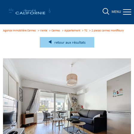
MENU
Agence immobilière Cannes
Vente
Cannes
Appartement
T2
2 pieces cannes montfleury
retour aux résultats