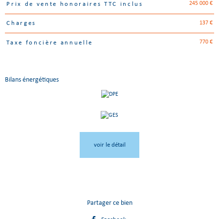
245 000 €
Prix de vente honoraires TTC inclus
Caractéristiques
Valeurs
137 €
Charges
770 €
Taxe foncière annuelle
Bilans énergétiques
voir le détail
Partager ce bien