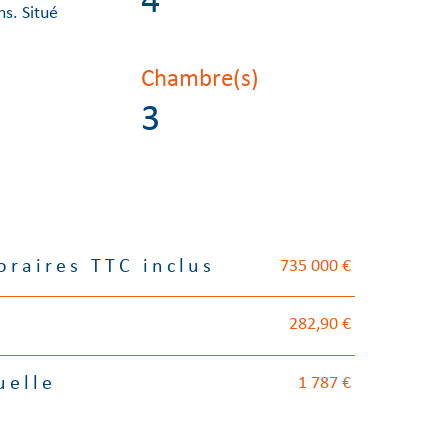
4
ns. Situé
Chambre(s)
3
735 000 €
oraires TTC inclus
282,90 €
1 787 €
uelle