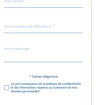
*
Téléphone
*
Message
Fieldset
*
par
défaut
* Champs obligatoires
Validation
j'ai pris connaissance de la politique de confidentialité
et des informations relatives au traitement de mes
données personnelles*