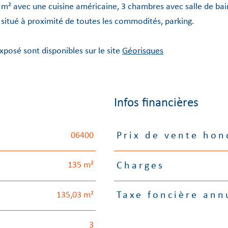
 m² avec une cuisine américaine, 3 chambres avec salle de bai
situé à proximité de toutes les commodités, parking.
xposé sont disponibles sur le site
Géorisques
Infos financières
06400
Prix de vente hon
Caractéristiques
Valeurs
135 m²
Charges
135,03 m²
Taxe foncière ann
3