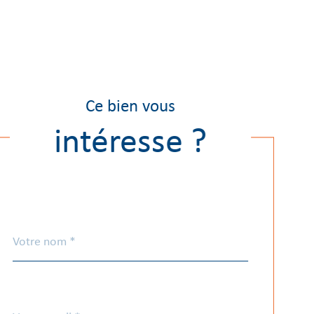
Ce bien vous
intéresse ?
Nom
Fieldset
*
par
défaut
email