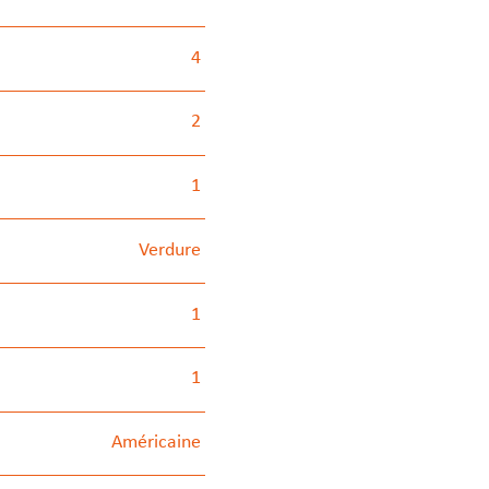
4
2
1
Verdure
1
1
Américaine