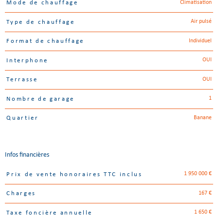
Climatisation
Mode de chauffage
Air pulsé
Type de chauffage
Individuel
Format de chauffage
OUI
Interphone
OUI
Terrasse
1
Nombre de garage
Banane
Quartier
Infos financières
1 950 000 €
Prix de vente honoraires TTC inclus
Caractéristiques
Valeurs
167 €
Charges
1 650 €
Taxe foncière annuelle