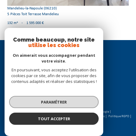
Mandelieu-la-Napoule (06210)
5 Pièces Toit Terrasse Mandelieu
132 m²
-
1 595 000 €
Comme beaucoup, notre site
utilise les cookies
Se
connecter
On aimerait vous accompagner pendant
votre visite.
espace propriétaire
En poursuivant, vous acceptez l'utilisation des
cookies par ce site, afin de vous proposer des
Nous
contenus adaptés et réaliser des statistiques !
suivre
PARAMÉTRER
© 2026 | Tous droits réservés | Traduction powered by Google |
Nos honoraires
Plan du site
Mentions légales
Admin
Partenaires
Politique RGPD
TOUT ACCEPTER
Cookies