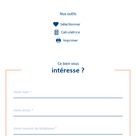
Nos outils
Sélectionner
Calculatrice
Imprimer
Ce bien vous
intéresse ?
Nom
Fieldset
*
par
défaut
email
*
Téléphone
*