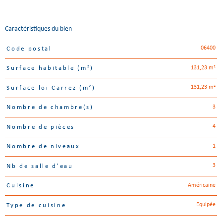
Caractéristiques du bien
06400
Code postal
Caractéristiques
Valeurs
131,23 m²
Surface habitable (m²)
131,23 m²
Surface loi Carrez (m²)
3
Nombre de chambre(s)
4
Nombre de pièces
1
Nombre de niveaux
3
Nb de salle d'eau
Américaine
Cuisine
Equipée
Type de cuisine