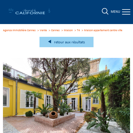
MENU
Agence immobilière Cannes
Vente
Cannes
Maison
T4
maison appartement centre ville
retour aux résultats