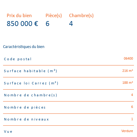
Prix du bien
Pièce(s)
Chambre(s)
850 000 €
6
4
Caractéristiques du bien
06400
Code postal
Caractéristiques
Valeurs
216 m²
Surface habitable (m²)
188 m²
Surface loi Carrez (m²)
4
Nombre de chambre(s)
6
Nombre de pièces
1
Nombre de niveaux
Verdure
Vue