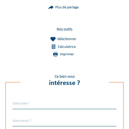
Plus de partage
Nos outils
Sélectionner
Calculatrice
Imprimer
Ce bien vous
intéresse ?
Nom
Fieldset
*
par
défaut
email
*