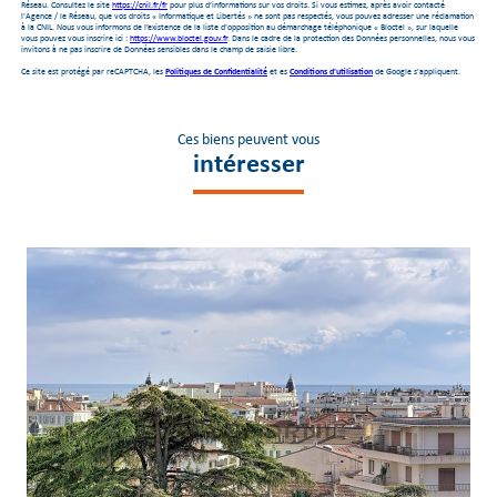
Réseau. Consultez le site
https://cnil.fr/fr
pour plus d’informations sur vos droits. Si vous estimez, après avoir contacté
l'Agence / le Réseau, que vos droits « Informatique et Libertés » ne sont pas respectés, vous pouvez adresser une réclamation
à la CNIL. Nous vous informons de l’existence de la liste d'opposition au démarchage téléphonique « Bloctel », sur laquelle
vous pouvez vous inscrire ici :
https://www.bloctel.gouv.fr
. Dans le cadre de la protection des Données personnelles, nous vous
invitons à ne pas inscrire de Données sensibles dans le champ de saisie libre.
Ce site est protégé par reCAPTCHA, les
Politiques de Confidentialité
et es
Conditions d'utilisation
de Google s'appliquent.
Ces biens peuvent vous
intéresser
voir le bien