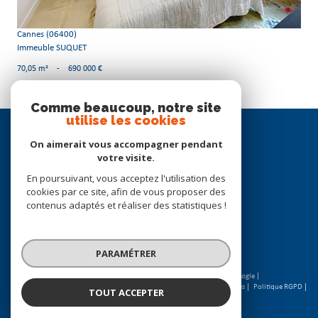
Cannes (06400)
Immeuble SUQUET
70,05 m²
-
690 000 €
Comme beaucoup, notre site
utilise les cookies
Se
connecter
On aimerait vous accompagner pendant
votre visite.
espace propriétaire
En poursuivant, vous acceptez l'utilisation des
cookies par ce site, afin de vous proposer des
Nous
contenus adaptés et réaliser des statistiques !
suivre
PARAMÉTRER
© 2026 | Tous droits réservés | Traduction powered by Google |
Nos honoraires
Plan du site
Mentions légales
Admin
Partenaires
Politique RGPD
TOUT ACCEPTER
Cookies