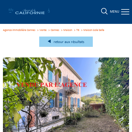
MENU
Agence immobilière Cannes
Vente
Cannes
Maison
T6
maison isola bella
retour aux résultats