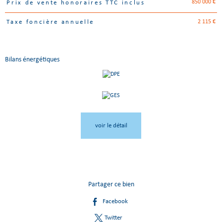
850 000 €
Prix de vente honoraires TTC inclus
Caractéristiques
Valeurs
2 115 €
Taxe foncière annuelle
Bilans énergétiques
voir le détail
Partager ce bien
Facebook
Twitter