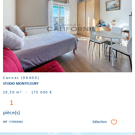
Voir le
bien
Cannes (06400)
STUDIO MONTFLEURY
29,50 m²
-
175 000 €
1
pièce(s)
Sélection
Réf : V70003092
Sélectionner