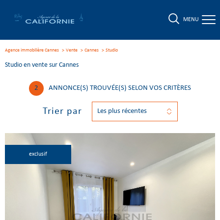
MENU
Agence immobilière Cannes
Vente
Cannes
studio
Studio en vente sur Cannes
2
ANNONCE(S) TROUVÉE(S) SELON VOS CRITÈRES
Trier par
Les plus récentes
exclusif
Voir le