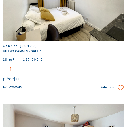
bien
Cannes (06400)
STUDIO CANNES - GALLIA
13 m²
-
127 000 €
1
pièce(s)
Sélection
Réf : V70003095
Séle