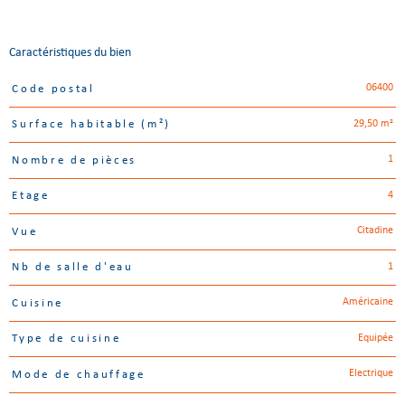
Caractéristiques du bien
06400
Code postal
Caractéristiques
Valeurs
29,50 m²
Surface habitable (m²)
1
Nombre de pièces
4
Etage
Citadine
Vue
1
Nb de salle d'eau
Américaine
Cuisine
Equipée
Type de cuisine
Electrique
Mode de chauffage