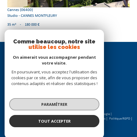
Cannes (06400)
Studio - CANNES MONTFLEURY
35 m²
-
180 000 €
Comme beaucoup, notre site
utilise les cookies
Se
connecter
On aimerait vous accompagner pendant
votre visite.
espace propriétaire
En poursuivant, vous acceptez l'utilisation des
cookies par ce site, afin de vous proposer des
Nous
contenus adaptés et réaliser des statistiques !
suivre
PARAMÉTRER
© 2026 | Tous droits réservés | Traduction powered by Google |
Nos honoraires
Plan du site
Mentions légales
Admin
Partenaires
Politique RGPD
TOUT ACCEPTER
Cookies