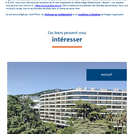
à la CNIL. Nous vous informons de l’existence de la liste d'opposition au démarchage téléphonique « Bloctel », sur laquelle
vous pouvez vous inscrire ici :
https://www.bloctel.gouv.fr
. Dans le cadre de la protection des Données personnelles, nous vous
invitons à ne pas inscrire de Données sensibles dans le champ de saisie libre.
Ce site est protégé par reCAPTCHA, les
Politiques de Confidentialité
et es
Conditions d'utilisation
de Google s'appliquent.
Ces biens peuvent vous
intéresser
exclusif
voir le bien