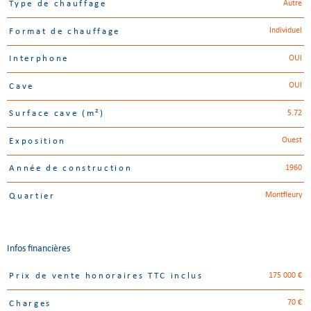
Autre
Type de chauffage
Individuel
Format de chauffage
OUI
Interphone
OUI
Cave
5.72
Surface cave (m²)
Ouest
Exposition
1960
Année de construction
Montfleury
Quartier
Infos financières
175 000 €
Prix de vente honoraires TTC inclus
Caractéristiques
Valeurs
70 €
Charges