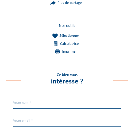
Plus de partage
Nos outils
Sélectionner
Calculatrice
Imprimer
Ce bien vous
intéresse ?
Nom
Fieldset
*
par
défaut
email
*