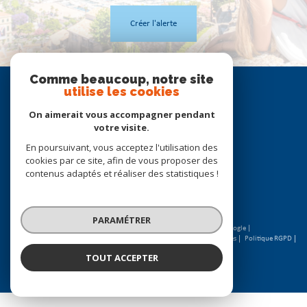
Créer l'alerte
Comme beaucoup, notre site
Se
utilise les cookies
connecter
On aimerait vous accompagner pendant
espace propriétaire
votre visite.
En poursuivant, vous acceptez l'utilisation des
Nous
cookies par ce site, afin de vous proposer des
suivre
contenus adaptés et réaliser des statistiques !
PARAMÉTRER
© 2026 | Tous droits réservés | Traduction powered by Google |
Nos honoraires
Plan du site
Mentions légales
Admin
Partenaires
Politique RGPD
Cookies
TOUT ACCEPTER