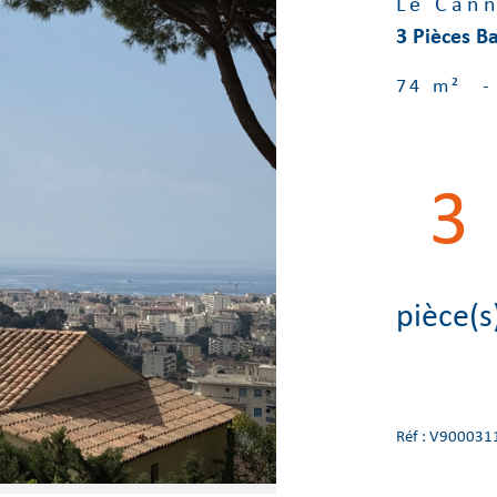
Le Cann
3 Pièces B
74 m²
-
3
pièce(s
Réf : V900031