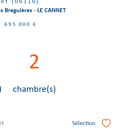
et (06110)
as Breguières - LE CANNET
695 000 €
2
)
chambre(s)
Sélection
13
Sélectionner