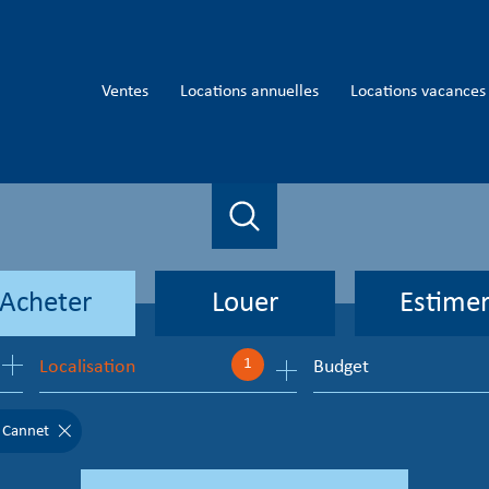
ventes
locations annuelles
locations vacances
Acheter
Louer
Estime
1
Localisation
Budget
de l'ancien
à l'année
en saisonnier
 Cannet