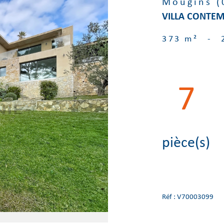
Mougins (
VILLA CONTEM
373 m²
-
7
pièce(s)
Réf : V70003099