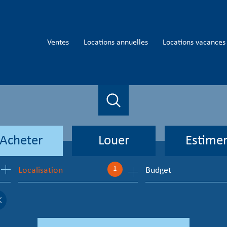
ventes
locations annuelles
locations vacances
Acheter
Louer
Estime
1
Localisation
Budget
de l'ancien
à l'année
en saisonnier