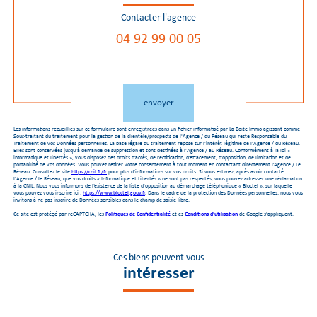
Contacter l'agence
04 92 99 00 05
Validation
envoyer
Les informations recueillies sur ce formulaire sont enregistrées dans un fichier informatisé par La Boite Immo agissant comme
Sous-traitant du traitement pour la gestion de la clientèle/prospects de l'Agence / du Réseau qui reste Responsable du
Traitement de vos Données personnelles. La base légale du traitement repose sur l'intérêt légitime de l'Agence / du Réseau.
Elles sont conservées jusqu'à demande de suppression et sont destinées à l'Agence / au Réseau. Conformément à la loi «
informatique et libertés », vous disposez des droits d’accès, de rectification, d’effacement, d’opposition, de limitation et de
portabilité de vos données. Vous pouvez retirer votre consentement à tout moment en contactant directement l’Agence / Le
Réseau. Consultez le site
https://cnil.fr/fr
pour plus d’informations sur vos droits. Si vous estimez, après avoir contacté
l'Agence / le Réseau, que vos droits « Informatique et Libertés » ne sont pas respectés, vous pouvez adresser une réclamation
à la CNIL. Nous vous informons de l’existence de la liste d'opposition au démarchage téléphonique « Bloctel », sur laquelle
vous pouvez vous inscrire ici :
https://www.bloctel.gouv.fr
. Dans le cadre de la protection des Données personnelles, nous vous
invitons à ne pas inscrire de Données sensibles dans le champ de saisie libre.
Ce site est protégé par reCAPTCHA, les
Politiques de Confidentialité
et es
Conditions d'utilisation
de Google s'appliquent.
Ces biens peuvent vous
intéresser