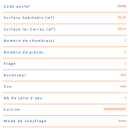
06400
Code postal
Caractéristiques
Valeurs
55 m²
Surface habitable (m²)
55 m²
Surface loi Carrez (m²)
1
Nombre de chambre(s)
2
Nombre de pièces
1
Etage
OUI
Ascenseur
mer
Vue
1
Nb de salle d'eau
INDEPENDANTE
Cuisine
Autre
Mode de chauffage