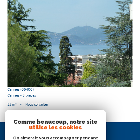
voir le bien
Cannes (06400)
Cannes - 3 pièces
55 m²
-
Nous consulter
Comme beaucoup, notre site
utilise les cookies
Se
connecter
On aimerait vous accompagner pendant