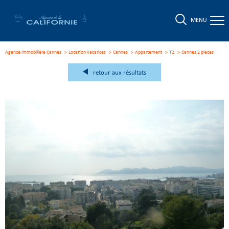
MENU
Agence immobilière Cannes
Location vacances
Cannes
Appartement
T2
cannes 2 pieces
retour aux résultats