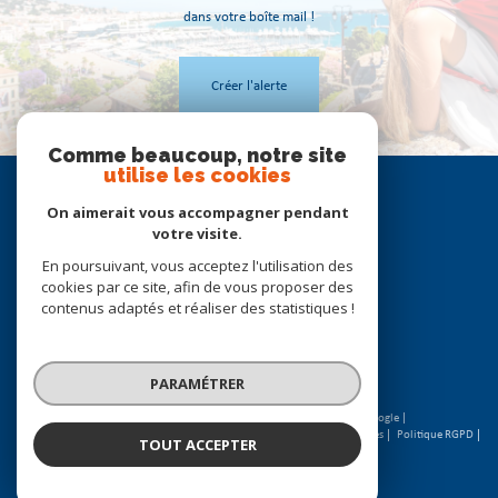
dans votre boîte mail !
Créer l'alerte
Comme beaucoup, notre site
utilise les cookies
Se
connecter
On aimerait vous accompagner pendant
votre visite.
espace propriétaire
En poursuivant, vous acceptez l'utilisation des
cookies par ce site, afin de vous proposer des
Nous
contenus adaptés et réaliser des statistiques !
suivre
PARAMÉTRER
© 2026 | Tous droits réservés | Traduction powered by Google |
Nos honoraires
Plan du site
Mentions légales
Admin
Partenaires
Politique RGPD
TOUT ACCEPTER
Cookies