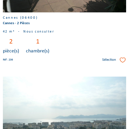
Cannes (06400)
Cannes - 2 Pièces
42 m²
-
Nous consulter
2
1
pièce(s)
chambre(s)
Sélection
Réf : 206
Séle
Voir le