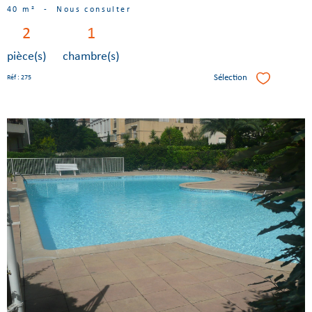
40 m²
-
Nous consulter
2
1
pièce(s)
chambre(s)
Sélection
Réf : 275
Sélectionner
Voir le
bien