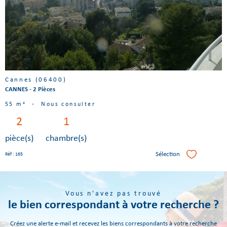
bien
Cannes (06400)
CANNES - 2 Pièces
55 m²
-
Nous consulter
2
1
pièce(s)
chambre(s)
Sélection
Réf : 165
Sélectionner
Vous n'avez pas trouvé
le bien correspondant à votre recherche ?
Créez une alerte e-mail et recevez les biens correspondants à votre recherche