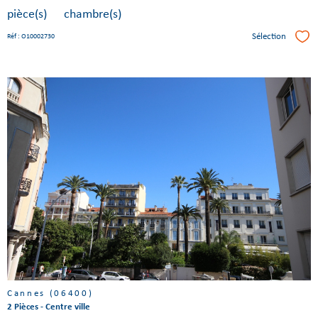
pièce(s)
chambre(s)
Sélection
Réf : O10002730
Séle
Voir le
bien
Cannes (06400)
2 Pièces - Centre ville