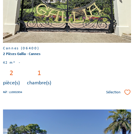
bien
Cannes (06400)
2 Pièces Gallia - Cannes
42 m²
-
2
1
pièce(s)
chambre(s)
Sélection
Réf : L10002934
Séle