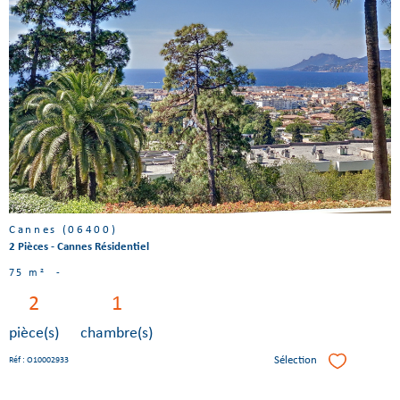
Voir le
bien
Cannes (06400)
2 Pièces - Cannes Résidentiel
75 m²
-
2
1
pièce(s)
chambre(s)
Sélection
Réf : O10002933
Sélectionner