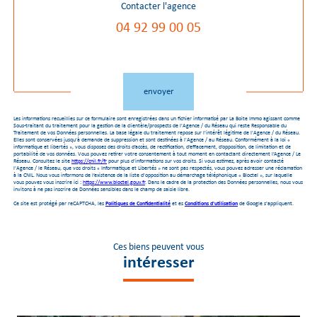
Contacter l'agence
04 92 99 00 05
Validation
envoyer
Les informations recueillies sur ce formulaire sont enregistrées dans un fichier informatisé par La Boite Immo agissant comme
Sous-traitant du traitement pour la gestion de la clientèle/prospects de l'Agence / du Réseau qui reste Responsable du
Traitement de vos Données personnelles. La base légale du traitement repose sur l'intérêt légitime de l'Agence / du Réseau.
Elles sont conservées jusqu'à demande de suppression et sont destinées à l'Agence / au Réseau. Conformément à la loi «
informatique et libertés », vous disposez des droits d’accès, de rectification, d’effacement, d’opposition, de limitation et de
portabilité de vos données. Vous pouvez retirer votre consentement à tout moment en contactant directement l’Agence / Le
Réseau. Consultez le site
https://cnil.fr/fr
pour plus d’informations sur vos droits. Si vous estimez, après avoir contacté
l'Agence / le Réseau, que vos droits « Informatique et Libertés » ne sont pas respectés, vous pouvez adresser une réclamation
à la CNIL. Nous vous informons de l’existence de la liste d'opposition au démarchage téléphonique « Bloctel », sur laquelle
vous pouvez vous inscrire ici :
https://www.bloctel.gouv.fr
. Dans le cadre de la protection des Données personnelles, nous vous
invitons à ne pas inscrire de Données sensibles dans le champ de saisie libre.
Ce site est protégé par reCAPTCHA, les
Politiques de Confidentialité
et es
Conditions d'utilisation
de Google s'appliquent.
Ces biens peuvent vous
intéresser