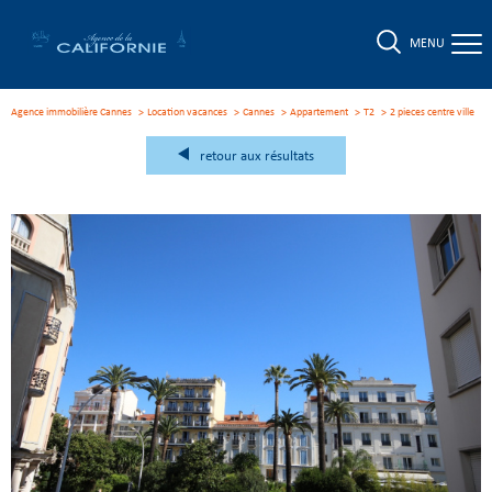
MENU
Agence immobilière Cannes
Location vacances
Cannes
Appartement
T2
2 pieces centre ville
retour aux résultats