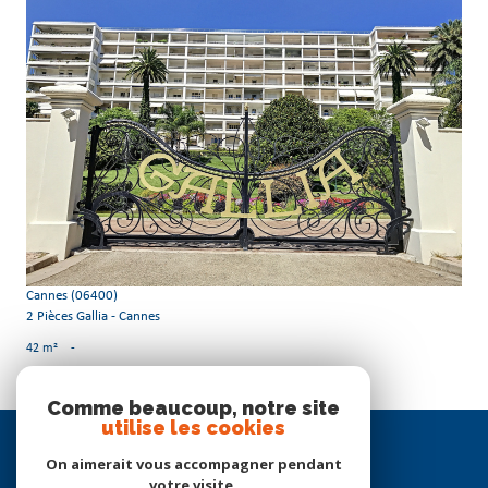
voir le bien
Cannes (06400)
2 Pièces Gallia - Cannes
42 m²
-
Comme beaucoup, notre site
utilise les cookies
Se
connecter
On aimerait vous accompagner pendant
votre visite.