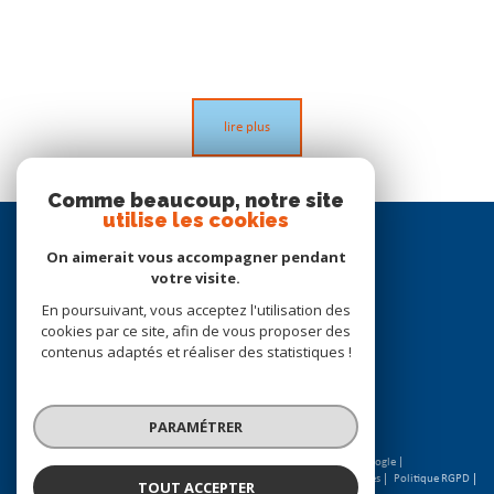
lire plus
Comme beaucoup, notre site
utilise les cookies
Se
connecter
On aimerait vous accompagner pendant
votre visite.
espace propriétaire
En poursuivant, vous acceptez l'utilisation des
cookies par ce site, afin de vous proposer des
Nous
contenus adaptés et réaliser des statistiques !
suivre
PARAMÉTRER
© 2026 | Tous droits réservés | Traduction powered by Google |
Nos honoraires
Plan du site
Mentions légales
Admin
Partenaires
Politique RGPD
TOUT ACCEPTER