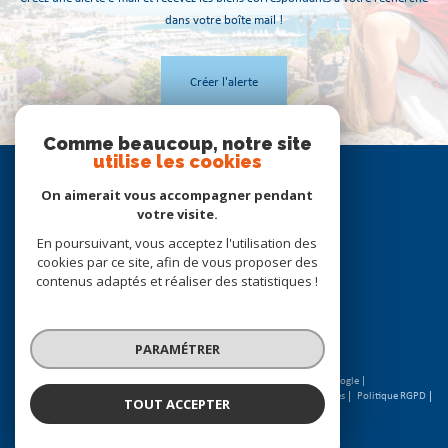
dans votre boîte mail !
Créer l'alerte
Comme beaucoup, notre site
utilise les cookies
Se
connecter
On aimerait vous accompagner pendant
votre visite.
espace propriétaire
En poursuivant, vous acceptez l'utilisation des
cookies par ce site, afin de vous proposer des
Nous
contenus adaptés et réaliser des statistiques !
suivre
PARAMÉTRER
© 2026 | Tous droits réservés | Traduction powered by Google |
Nos honoraires
Plan du site
Mentions légales
Admin
Partenaires
Politique RGPD
TOUT ACCEPTER
Cookies