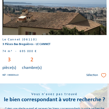
bien
Le Cannet (06110)
3 Pièces Bas Breguières - LE CANNET
74 m²
-
695 000 €
3
2
pièce(s)
chambre(s)
Sélection
Réf : V90003113
Séle
Vous n'avez pas trouvé
le bien correspondant à votre recherche ?
Créez une alerte e-mail et recevez les biens correspondants à votre recherche