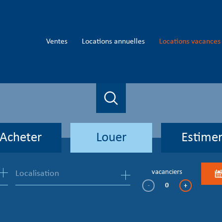
ventes
locations annuelles
locations vacances
Acheter
Louer
Estime
de l'ancien
à l'année
vacanciers
-
+
en saisonnier