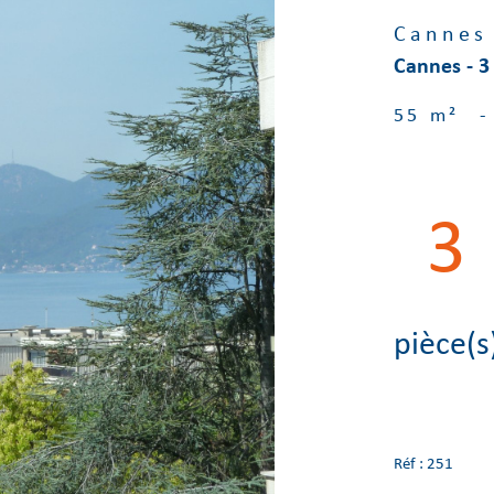
Cannes
Cannes - 3
55 m²
-
3
pièce(s
Réf : 251