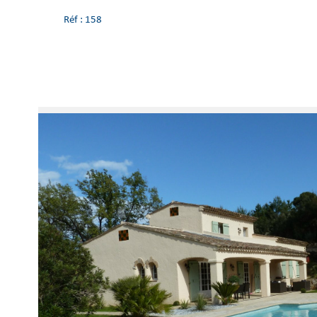
Réf : 158
Voir le
bien