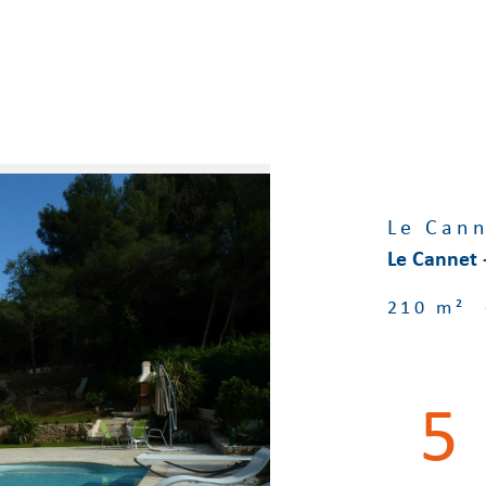
Le Cann
Le Cannet -
210 m²
5